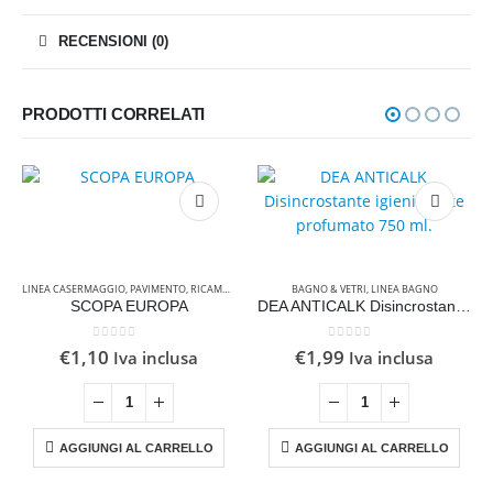
RECENSIONI (0)
PRODOTTI CORRELATI
LINEA CASERMAGGIO
,
PAVIMENTO
,
RICAMBI & ATTREZZATURE
BAGNO & VETRI
,
LINEA BAGNO
SCOPA EUROPA
DEA ANTICALK Disincrostante igienizzante profumato 750 ml.
0
Su 5
0
Su 5
€
1,10
€
1,99
Iva inclusa
Iva inclusa
,
RICAMBI & ATTREZZATURE
AGGIUNGI AL CARRELLO
AGGIUNGI AL CARRELLO