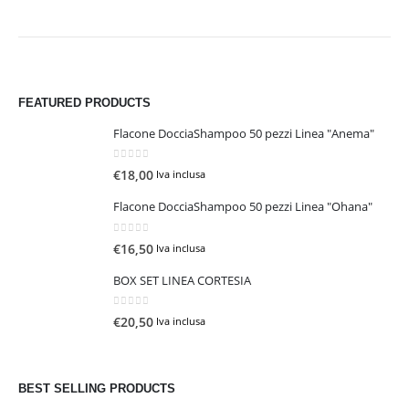
FEATURED PRODUCTS
Flacone DocciaShampoo 50 pezzi Linea "Anema"
0
Su 5
€
18,00
Iva inclusa
Flacone DocciaShampoo 50 pezzi Linea "Ohana"
0
Su 5
€
16,50
Iva inclusa
BOX SET LINEA CORTESIA
0
Su 5
€
20,50
Iva inclusa
BEST SELLING PRODUCTS