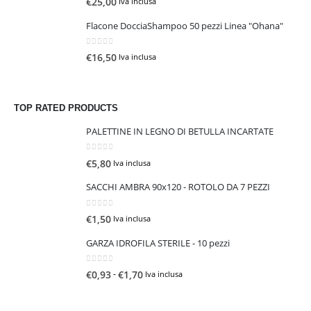
€
25,00
Iva inclusa
Flacone DocciaShampoo 50 pezzi Linea "Ohana"
0
Su 5
€
16,50
Iva inclusa
TOP RATED PRODUCTS
PALETTINE IN LEGNO DI BETULLA INCARTATE
0
Su 5
€
5,80
Iva inclusa
SACCHI AMBRA 90x120 - ROTOLO DA 7 PEZZI
0
Su 5
€
1,50
Iva inclusa
GARZA IDROFILA STERILE - 10 pezzi
0
Su 5
F
-
€
0,93
€
1,70
Iva inclusa
a
s