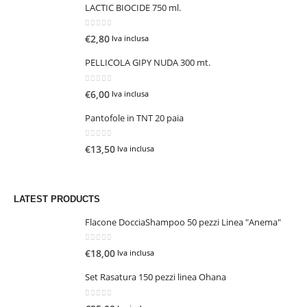
LACTIC BIOCIDE 750 ml.
0
Su 5
€
2,80
Iva inclusa
PELLICOLA GIPY NUDA 300 mt.
0
Su 5
€
6,00
Iva inclusa
Pantofole in TNT 20 paia
0
Su 5
€
13,50
Iva inclusa
LATEST PRODUCTS
Flacone DocciaShampoo 50 pezzi Linea "Anema"
0
Su 5
€
18,00
Iva inclusa
Set Rasatura 150 pezzi linea Ohana
0
Su 5