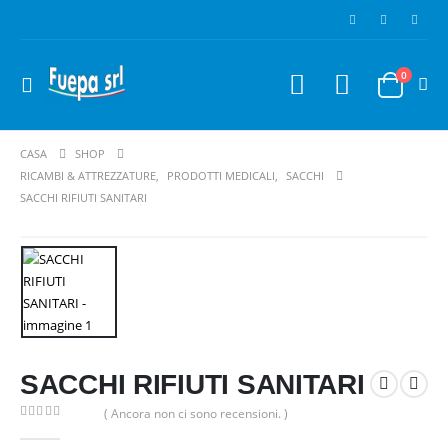
0
CASA
SHOP
RICAMBI & ATTREZZATURE
,
PRODOTTI MEDICALI
,
SACCHI
SACCHI RIFIUTI SANITARI
SACCHI RIFIUTI SANITARI
( Ancora non ci sono recensioni. )
0
Di 5