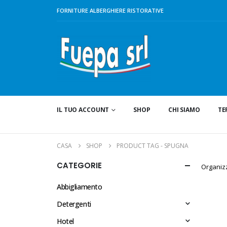
FORNITURE ALBERGHIERE RISTORATIVE
IL TUO ACCOUNT
SHOP
CHI SIAMO
TE
CASA
SHOP
PRODUCT TAG -
SPUGNA
CATEGORIE
Organiz
Abbigliamento
Detergenti
Hotel