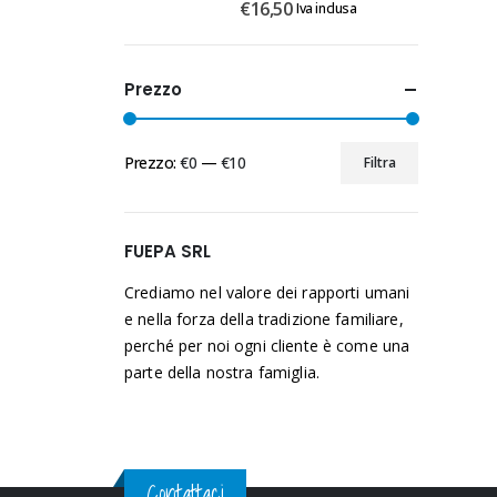
€
16,50
Iva inclusa
Iva inclusa
Prezzo
Prezzo:
€0
—
€10
Filtra
Prezzo
Prezzo
Min
Max
FUEPA SRL
Crediamo nel valore dei rapporti umani
e nella forza della tradizione familiare,
perché per noi ogni cliente è come una
parte della nostra famiglia.
Contattaci