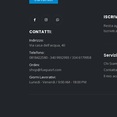
ISCRI
Resta ag
Iscrivit
CONTATTI:
Indirizzo:
Via casa dell'acqua, 40
Telefono:
Servizi
0818422580 - 340 9932993 / 334 6179958
Chi Sia
Ordini:
shop@fuepasrl.com
Contatta
Il mio a
Giorni Lavorativi:
Lunedi - Venerdi / 9:00 AM - 18:00 PM