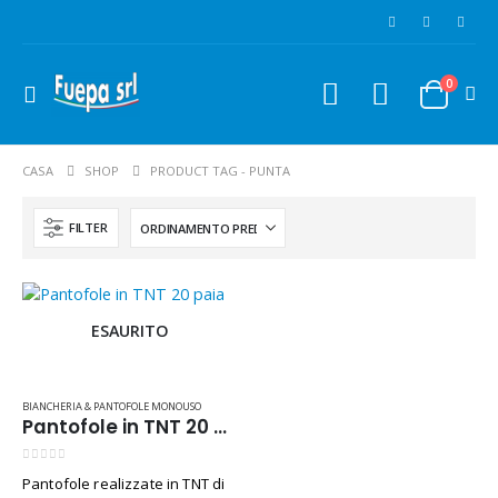
0
CASA
SHOP
PRODUCT TAG -
PUNTA
FILTER
ESAURITO
Flacone DocciaShampoo 50 pezzi Linea "Anema"
BIANCHERIA & PANTOFOLE MONOUSO
Pantofole in TNT 20 paia
0
Su 5
€
18,00
Iva inclusa
0
Su 5
Pantofole realizzate in TNT di
Set Rasatura 150 pezzi linea Ohana