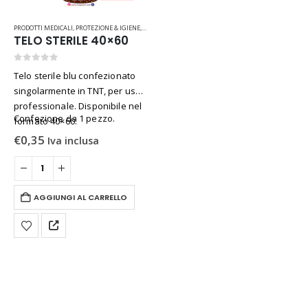
PRODOTTI MEDICALI
,
PROTEZIONE & IGIENE
,
RICAMBI & ATTREZZATURE
TELO STERILE 40×60
0
Su 5
Telo sterile blu confezionato
singolarmente in TNT, per uso
professionale. Disponibile nel
Confezione da 1 pezzo.
formato 40×60.
€
0,35
Iva inclusa
AGGIUNGI AL CARRELLO