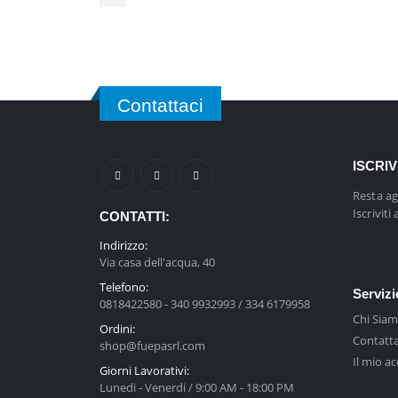
Contattaci
ISCRI
Resta ag
Iscriviti
CONTATTI:
Indirizzo:
Via casa dell'acqua, 40
Telefono:
Servizi
0818422580 - 340 9932993 / 334 6179958
Chi Sia
Ordini:
Contatta
shop@fuepasrl.com
Il mio a
Giorni Lavorativi:
Lunedi - Venerdi / 9:00 AM - 18:00 PM