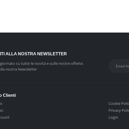
VITI ALLA NOSTRA NEWSLETTER
giornato su tutte le novità e sulle nostre offerte.
 alla nostra Newsletter
o Clienti
mo
Cookie Poli
ci
Privacy Poli
ccount
Login