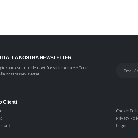
VITI ALLA NOSTRA NEWSLETTER
giornato su tutte le novità e sulle nostre offerte.
 alla nostra Newsletter
o Clienti
mo
Cookie Poli
ci
Privacy Poli
ccount
Login