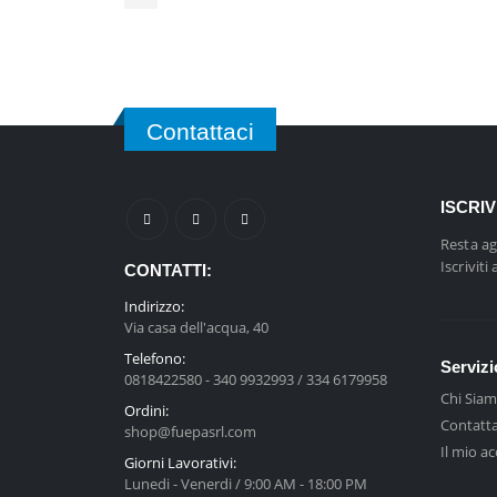
Contattaci
ISCRI
Resta ag
Iscriviti
CONTATTI:
Indirizzo:
Via casa dell'acqua, 40
Telefono:
Servizi
0818422580 - 340 9932993 / 334 6179958
Chi Sia
Ordini:
Contatta
shop@fuepasrl.com
Il mio a
Giorni Lavorativi:
Lunedi - Venerdi / 9:00 AM - 18:00 PM