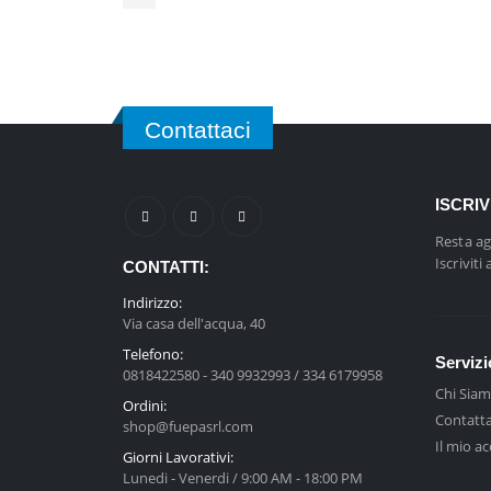
Contattaci
ISCRI
Resta ag
Iscriviti
CONTATTI:
Indirizzo:
Via casa dell'acqua, 40
Telefono:
Servizi
0818422580 - 340 9932993 / 334 6179958
Chi Sia
Ordini:
Contatta
shop@fuepasrl.com
Il mio a
Giorni Lavorativi:
Lunedi - Venerdi / 9:00 AM - 18:00 PM