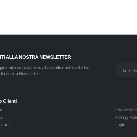
VITI ALLA NOSTRA NEWSLETTER
giornato su tutte le novità e sulle nostre offerte.
 alla nostra Newsletter
o Clienti
mo
Cookie Poli
ci
Privacy Poli
ccount
Login