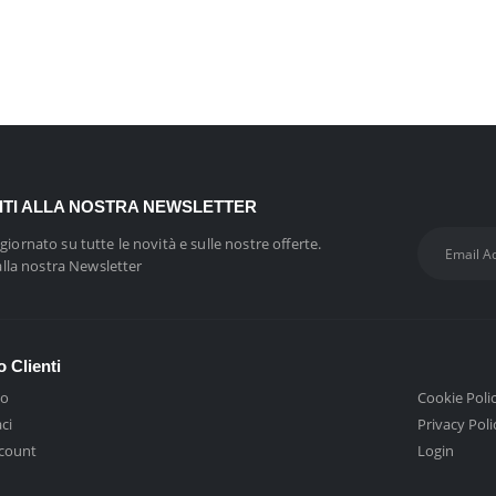
VITI ALLA NOSTRA NEWSLETTER
giornato su tutte le novità e sulle nostre offerte.
 alla nostra Newsletter
o Clienti
mo
Cookie Poli
ci
Privacy Poli
ccount
Login