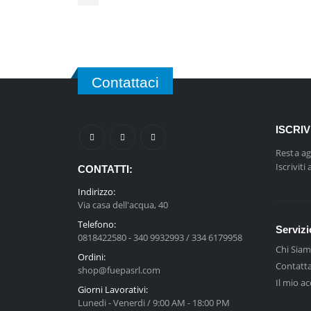
Contattaci
ISCRI
Resta ag
Iscriviti
CONTATTI:
Indirizzo:
Via casa dell'acqua, 40
Telefono:
Servizi
0818422580 - 340 9932993 / 334 6179958
Chi Sia
Ordini:
Contatta
shop@fuepasrl.com
Il mio a
Giorni Lavorativi:
Lunedi - Venerdi / 9:00 AM - 18:00 PM