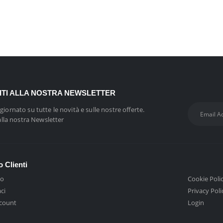
VITI ALLA NOSTRA NEWSLETTER
giornato su tutte le novità e sulle nostre offerte.
 alla nostra Newsletter
o Clienti
mo
Cookie Poli
ci
Privacy Poli
ccount
Login