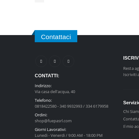
Contattaci
ISCRI
Resta ag
Iscriviti
CONTATTI:
Indirizzo:
Via casa dell'acqua, 40
Telefono:
Servizi
0818422580 - 340 9932993 / 334 6179958
Chi Sia
Ordini:
Contatta
shop@fuepasrl.com
Il mio a
Giorni Lavorativi:
Lunedi - Venerdi / 9:00 AM - 18:00 PM