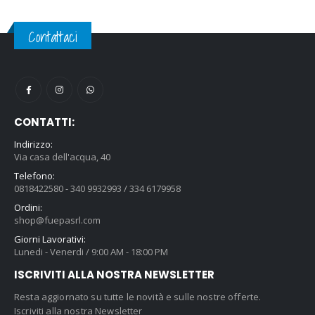
Contattaci
CONTATTI:
Indirizzo:
Via casa dell'acqua, 40
Telefono:
0818422580 - 340 9932993 / 334 6179958
Ordini:
shop@fuepasrl.com
Giorni Lavorativi:
Lunedi - Venerdi / 9:00 AM - 18:00 PM
ISCRIVITI ALLA NOSTRA NEWSLETTER
Resta aggiornato su tutte le novità e sulle nostre offerte.
Iscriviti alla nostra Newsletter