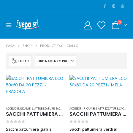
0
CASA
SHOP
PRODUCT TAG -
GIALLO
FILTER
Flacone DocciaShampoo 50 pezzi Linea "Anema"
ACCESSORI
,
RICAMBI & ATTREZZATURE
,
SACCHI
ACCESSORI
,
RICAMBI & ATTREZZATURE
,
SACCHI
SACCHI PATTUMIERA ECO 50×60 DA 20 PEZZI – FRAGOLA
SACCHI PATTUMIERA ECO 50×60 DA 20 PEZZI – MELA
0
Su 5
€
18,00
Iva inclusa
0
Su 5
0
Su 5
Sacchi pattumiera gialli al
Sacchi pattumiera verdi al
Set Rasatura 150 pezzi linea Ohana