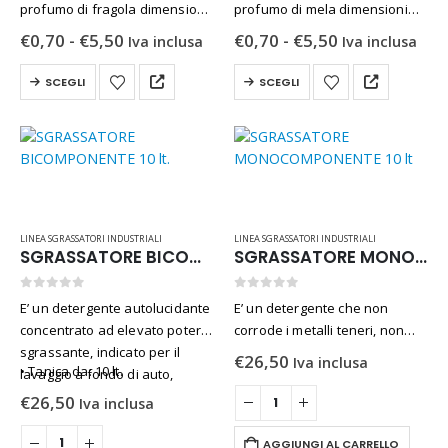
profumo di fragola dimensioni
profumo di mela dimensioni
50×60 rotolo da 20 sacchetti.
50×60 rotolo da 20 sacchetti.
0
Su 5
Fascia
Fascia
€
0,70
-
€
5,50
€
0,70
-
€
5,50
€
25,00
Iva inclusa
Iva inclusa
Iva inclusa
di
di
prezzo:
prezzo:
Questo
Questo
Flacone DocciaShampoo 50 pezzi Linea "Ohana"
SCEGLI
SCEGLI
da
da
prodotto
prodotto
€0,70
€0,70
a
a
ha
ha
0
Su 5
€
16,50
Iva inclusa
€5,50
€5,50
più
più
varianti.
varianti.
Le
Le
opzioni
opzioni
possono
possono
LINEA SGRASSATORI INDUSTRIALI
LINEA SGRASSATORI INDUSTRIALI
essere
essere
SGRASSATORE BICOMPONENTE 10 lt.
SGRASSATORE MONOCOMPONENTE 10 lt
scelte
scelte
nella
nella
0
Su 5
0
Su 5
E’ un detergente autolucidante
E’ un detergente che non
pagina
pagina
concentrato ad elevato potere
corrode i metalli teneri, non
del
del
sgrassante, indicato per il
scurisce le superfici in
€
26,50
prodotto
prodotto
Iva inclusa
• Tanica da: 10 lt.
lavaggio a fondo di auto,
alluminio, rimuove smog dalle
autocarri, autocisterne, motori,
carrozzerie auto e camion
€
26,50
Iva inclusa
teloni e per eliminare sporchi
poiché è formulato a PH
ostinati e non solo.
neutro, specifico per…
AGGIUNGI AL CARRELLO