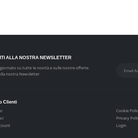
VITI ALLA NOSTRA NEWSLETTER
giornato su tutte le novità e sulle nostre offerte.
 alla nostra Newsletter
o Clienti
mo
Cookie Poli
ci
Privacy Poli
ccount
Login