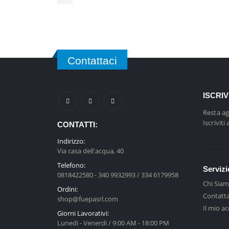
Contattaci
ISCRI
Resta ag
Iscriviti
CONTATTI:
Indirizzo:
Via casa dell'acqua, 40
Telefono:
Servizi
0818422580 - 340 9932993 / 334 6179958
Chi Sia
Ordini:
Contatta
shop@fuepasrl.com
Il mio a
Giorni Lavorativi:
Lunedi - Venerdi / 9:00 AM - 18:00 PM