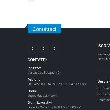
Contattaci
ISCRI
Resta ag
Iscriviti
CONTATTI:
Indirizzo:
Via casa dell'acqua, 40
Telefono:
Servizi
0818422580 - 340 9932993 / 334 6179958
Chi Sia
Ordini:
Contatta
shop@fuepasrl.com
Il mio a
Giorni Lavorativi:
Lunedi - Venerdi / 9:00 AM - 18:00 PM