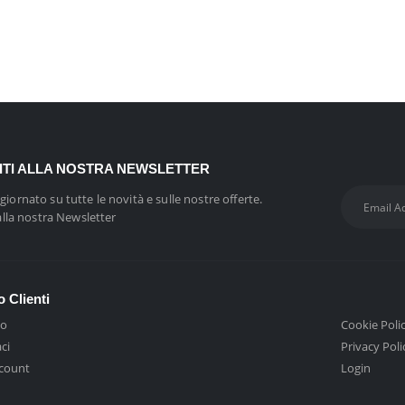
VITI ALLA NOSTRA NEWSLETTER
giornato su tutte le novità e sulle nostre offerte.
 alla nostra Newsletter
o Clienti
mo
Cookie Poli
ci
Privacy Poli
ccount
Login