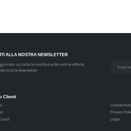
VITI ALLA NOSTRA NEWSLETTER
giornato su tutte le novità e sulle nostre offerte.
 alla nostra Newsletter
o Clienti
mo
Cookie Poli
ci
Privacy Poli
ccount
Login