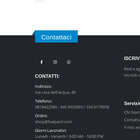
Contattaci
ISCRI
Resta ag
Iscriviti
CONTATTI:
Indirizzo:
Via casa dell'acqua, 40
Telefono:
Servizi
0818422580 - 340 9932993 / 334 6179958
Chi Sia
Ordini:
Contatta
shop@fuepasrl.com
Il mio a
Giorni Lavorativi:
Lunedi - Venerdi / 9:00 AM - 18:00 PM