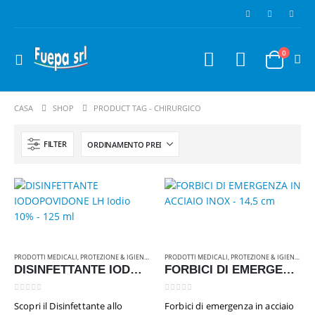
0
CASA
SHOP
PRODUCT TAG -
CHIRURGICO
FILTER
Flacone DocciaShampoo 50 pezzi Linea "Anema"
PRODOTTI MEDICALI
,
PROTEZIONE & IGIENE
,
RICAMBI & ATTREZZATURE
PRODOTTI MEDICALI
,
PROTEZIONE & IGIENE
,
RIC
DISINFETTANTE IODOPOVIDONE LH Iodio 10% – 125 ml
FORBICI DI EMERGENZA IN ACCIAIO INOX – 14,5 cm
0
Su 5
0
Su 5
€
18,00
€
18,00
Iva inclusa
Iva inclusa
0
Su 5
0
Su 5
Scopri il Disinfettante allo
Forbici di emergenza in acciaio
Set Rasatura 150 pezzi linea Ohana