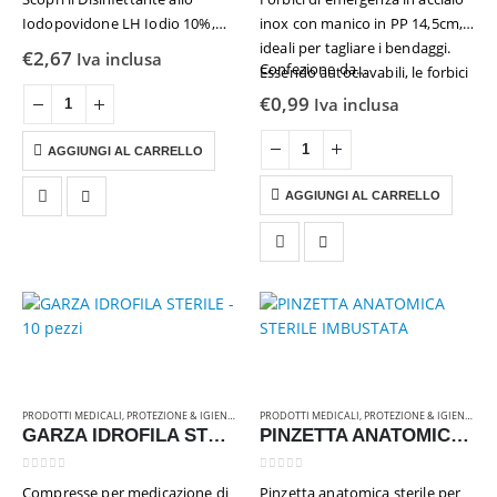
Iodopovidone LH Iodio 10%,
inox con manico in PP 14,5cm,
una soluzione disinfettante di
ideali per tagliare i bendaggi.
€
2,67
Iva inclusa
Confezione da…
alta qualità, progettata per
Essendo autoclavabili, le forbici
garantire la massima igiene e
possono essere facilmente
€
0,99
Iva inclusa
sicurezza in ambito medico e
sterilizzate per mantenere
domestico. Con un formato…
elevati standard igienici.
AGGIUNGI AL CARRELLO
AGGIUNGI AL CARRELLO
PRODOTTI MEDICALI
,
PROTEZIONE & IGIENE
,
RICAMBI & ATTREZZATURE
PRODOTTI MEDICALI
,
PROTEZIONE & IGIENE
,
RIC
GARZA IDROFILA STERILE – 10 pezzi
PINZETTA ANATOMICA STERILE IMBUSTATA
0
Su 5
0
Su 5
Compresse per medicazione di
Pinzetta anatomica sterile per