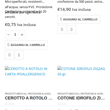
Microperforati, resistenti
confezione da 500 pezzi, extra
all’acqua, senza PVC. Protezione
conformabili, traspiranti e
€
14,90
Iva inclusa
Confezione composta da 20
affidabile per ogni ferita.
ipoallergenici. 19×72 mm
cerotti.
AGGIUNGI AL CARRELLO
€
0,75
Iva inclusa
AGGIUNGI AL CARRELLO
PRODOTTI MEDICALI
,
PROTEZIONE & IGIENE
,
RICAMBI & ATTREZZATURE
PRODOTTI MEDICALI
,
PROTEZIONE & IGIENE
,
RIC
CEROTTO A ROTOLO IN CARTA IPOALLERGENICO
COTONE IDROFILO ZIGZAG 50 gr.
0
Su 5
0
Su 5