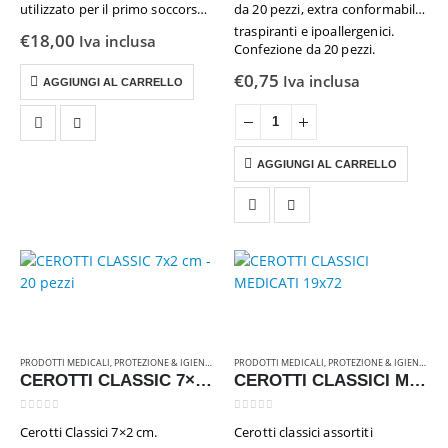
utilizzato per il primo soccorso
da 20 pezzi, extra conformabili,
di emergenza in Aziende o unità
traspiranti e ipoallergenici.
0
Su 5
€
18,00
€
25,00
Iva inclusa
Iva inclusa
Confezione da 20 pezzi.
produttive del gruppo C e
comunque con meno di 3
€
0,75
Flacone DocciaShampoo 50 pezzi Linea "Ohana"
Iva inclusa
AGGIUNGI AL CARRELLO
lavoratori secondo il D.M. 388
del 15/07/2003…
0
Su 5
€
16,50
Iva inclusa
AGGIUNGI AL CARRELLO
PRODOTTI MEDICALI
,
PROTEZIONE & IGIENE
,
RICAMBI & ATTREZZATURE
PRODOTTI MEDICALI
,
PROTEZIONE & IGIENE
,
RIC
CEROTTI CLASSIC 7×2 cm – 20 pezzi
CEROTTI CLASSICI MEDICATI 19×72
0
Su 5
0
Su 5
Cerotti Classici 7×2 cm.
Cerotti classici assortiti