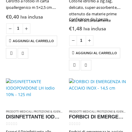
Cerotto a rotolo in carta
Cotone idrofilo a zig zag,
ipoallergenico m 5×2,5 cm.
delicato, super-assorbente,
Ideale fissaggio adesivo di
ottenuto da materie prime
€
0,40
Iva inclusa
Confezione da 2 pezzi.
medicazioni in garza o in
naturali accuratamente
tessuto non tessuto, realizzato
selezionate per l’uso medicale,
€
1,48
Iva inclusa
con materiali di alta qualità che
non ha impurità o sostanze
garantiscono un’adesione…
contaminanti.
AGGIUNGI AL CARRELLO
AGGIUNGI AL CARRELLO
PRODOTTI MEDICALI
,
PROTEZIONE & IGIENE
,
RICAMBI & ATTREZZATURE
PRODOTTI MEDICALI
,
PROTEZIONE & IGIENE
,
RIC
DISINFETTANTE IODOPOVIDONE LH Iodio 10% – 125 ml
FORBICI DI EMERGENZA IN ACCIAIO INOX – 14,5 cm
0
Su 5
0
Su 5
Scopri il Disinfettante allo
Forbici di emergenza in acciaio