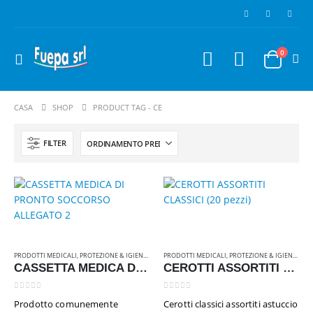
0
CASA
SHOP
PRODUCT TAG -
CE
FILTER
Flacone DocciaShampoo 50 pezzi Linea "Anema"
PRODOTTI MEDICALI
,
PROTEZIONE & IGIENE
,
RICAMBI & ATTREZZATURE
PRODOTTI MEDICALI
,
PROTEZIONE & IGIENE
,
RIC
CASSETTA MEDICA DI PRONTO SOCCORSO ALLEGATO 2
CEROTTI ASSORTITI CLASSICI (20 pezzi)
0
Su 5
€
18,00
Iva inclusa
0
Su 5
0
Su 5
Prodotto comunemente
Cerotti classici assortiti astuccio
Set Rasatura 150 pezzi linea Ohana