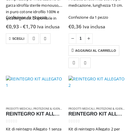
garza idrofila sterile monouso,
medicazione, lunghezza 13 cm.
in puro cotone idrofilo 100% e
Confezione da 10 pezzi.
Confezione da 1 pezzo
ipoallergenico. Disponibile in
due diverse misure.
Fascia
€
0,93
-
€
1,70
€
0,36
Iva inclusa
Iva inclusa
di
prezzo:
Questo
SCEGLI
da
prodotto
€0,93
a
ha
AGGIUNGI AL CARRELLO
€1,70
più
varianti.
Le
opzioni
possono
essere
scelte
nella
pagina
PRODOTTI MEDICALI
,
PROTEZIONE & IGIENE
,
RICAMBI & ATTREZZATURE
PRODOTTI MEDICALI
,
PROTEZIONE & IGIENE
,
RIC
del
REINTEGRO KIT ALLEGATO 1
REINTEGRO KIT ALLEGATO 2
prodotto
0
Su 5
0
Su 5
Kit di reintegro Allegato 1 senza
Kit di reintegro Allegato 2 per