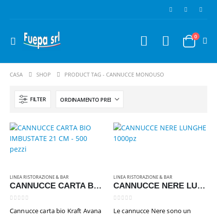
0
CASA
SHOP
PRODUCT TAG -
CANNUCCE MONOUSO
FILTER
Flacone DocciaShampoo 50 pezzi Linea "Anema"
LINEA RISTORAZIONE & BAR
LINEA RISTORAZIONE & BAR
CANNUCCE CARTA BIO IMBUSTATE 21 CM – 500 pezzi
CANNUCCE NERE LUNGHE 1000pz
0
Su 5
€
18,00
Iva inclusa
0
Su 5
0
Su 5
Cannucce carta bio Kraft Avana
Le cannucce Nere sono un
Set Rasatura 150 pezzi linea Ohana