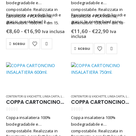
biodegradabile e
biodegradabile e
compostabile. Realizzata in
compostabile. Realizzata in
0
Su 5
€
25,00
Iva inclusa
Resistente a prodotti liquidi e
Resistente a prodotti liquidi e
cartoncino + PLA interno,
cartoncino + PLA interno,
grassi, questa bowl è
grassi, le nostre bowl sono
dimensioni: 1000 ml – dm 15.
dimensioni: 1300 ml – dm.18
Flacone DocciaShampoo 50 pezzi Linea "Ohana"
disponibile con e senza…
disponibili con…
h.6.8
Fascia
Fascia
€
8,60
-
€
16,90
€
11,60
-
€
22,90
Iva inclusa
Iva
di
di
inclusa
0
Su 5
€
16,50
prezzo:
prezzo:
Iva inclusa
Questo
SCEGLI
da
da
Questo
prodotto
SCEGLI
€8,60
€11,60
prodotto
a
a
ha
€16,90
€22,90
ha
più
più
varianti.
varianti.
Le
Le
opzioni
opzioni
possono
possono
essere
CONTENITORI & VASCHETTE
,
LINEA CARTA
,
LINEA RISTORAZIONE & BAR
CONTENITORI & VASCHETTE
,
LINEA CARTA
,
LINEA RISTORAZIONE & BAR
essere
COPPA CARTONCINO INSALATIERA 600ml.
COPPA CARTONCINO INSALATIERA 750ml.
scelte
scelte
nella
nella
0
Su 5
0
Su 5
pagina
Coppa insalatiera 100%
Coppa insalatiera 100%
pagina
del
biodegradabile e
biodegradabile e
del
prodotto
compostabile. Realizzata in
compostabile. Realizzata in
prodotto