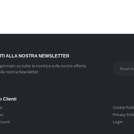
VITI ALLA NOSTRA NEWSLETTER
giornato su tutte le novità e sulle nostre offerte.
 alla nostra Newsletter
o Clienti
mo
Cookie Poli
ci
Privacy Poli
ccount
Login