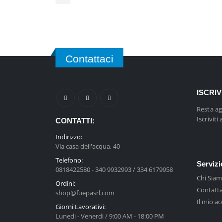
Contattaci
ISCRI
Resta ag
Iscriviti
CONTATTI:
Indirizzo:
Via casa dell'acqua, 40
Telefono:
Servizi
0818422580 - 340 9932993 / 334 6179958
Chi Sia
Ordini:
Contatta
shop@fuepasrl.com
Il mio a
Giorni Lavorativi:
Lunedi - Venerdi / 9:00 AM - 18:00 PM