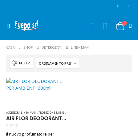
0
CASA
SHOP
DETERGENTI
LINEA MANI
FILTER
ACCESSORI
,
LINEA MANI
,
PROTEZIONE & IGIENE
,
RICAMBI & ATTREZZATURE
AIR FLOR DEODORANTE PER AMBIENTI 300ml
0
Su 5
Il nuovo profumatore per