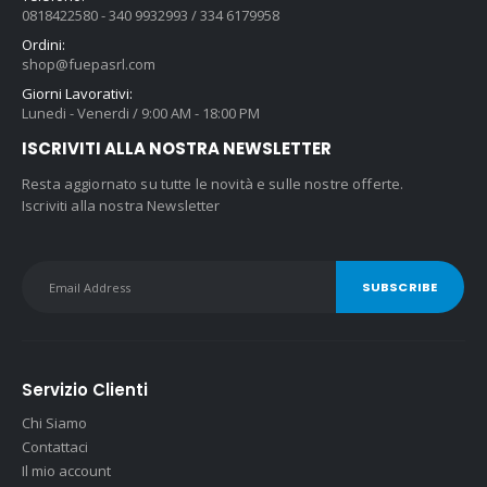
d
0818422580 - 340 9932993 / 334 6179958
a
Ordini:
€
shop@fuepasrl.com
0
Giorni Lavorativi:
,
Lunedi - Venerdi / 9:00 AM - 18:00 PM
9
ISCRIVITI ALLA NOSTRA NEWSLETTER
3
a
Resta aggiornato su tutte le novità e sulle nostre offerte.
€
Iscriviti alla nostra Newsletter
1
,
7
0
Servizio Clienti
Chi Siamo
Contattaci
Il mio account