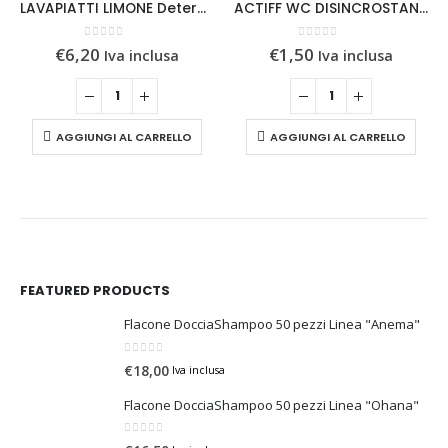
LAVAPIATTI LIMONE Detergente Stoviglie a mano 5 kg.
ACTIFF WC DISINCROSTANTE GEL DA 750 ml
0
Su 5
0
Su 5
€
6,20
€
1,50
Iva inclusa
Iva inclusa
AGGIUNGI AL CARRELLO
AGGIUNGI AL CARRELLO
FEATURED PRODUCTS
Flacone DocciaShampoo 50 pezzi Linea "Anema"
0
Su 5
€
18,00
Iva inclusa
Flacone DocciaShampoo 50 pezzi Linea "Ohana"
0
Su 5