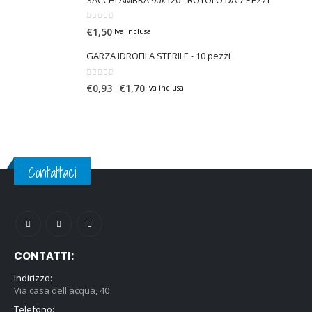
0
Su 5
€
1,50
Iva inclusa
GARZA IDROFILA STERILE - 10 pezzi
0
Su 5
F
-
€
0,93
€
1,70
Iva inclusa
a
s
c
i
a
Contattaci
d
i
p
r
e
CONTATTI:
z
z
Indirizzo:
o
Via casa dell'acqua, 40
:
Telefono: