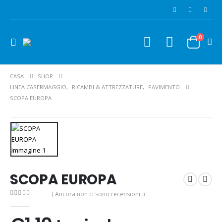
0
CASA
SHOP
LINEA CASERMAGGIO
,
RICAMBI & ATTREZZATURE
,
PAVIMENTO
SCOPA EUROPA
SCOPA EUROPA
( Ancora non ci sono recensioni. )
0
Di 5