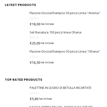
LATEST PRODUCTS
Flacone DocciaShampoo 50 pezzi Linea "Anema"
0
Su 5
€
18,00
Iva inclusa
Set Rasatura 150 pezzi linea Ohana
0
Su 5
€
25,00
Iva inclusa
Flacone DocciaShampoo 50 pezzi Linea "Ohana"
0
Su 5
€
16,50
Iva inclusa
TOP RATED PRODUCTS
PALETTINE IN LEGNO DI BETULLA INCARTATE
0
Su 5
€
5,80
Iva inclusa
SACCHI AMBRA 90x120 - ROTOLO DA 7 PEZZI