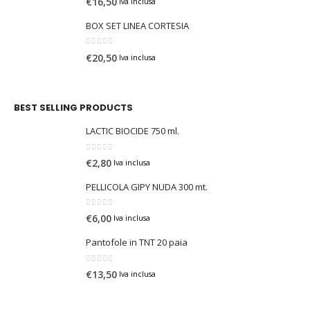
€
16,50
Iva inclusa
BOX SET LINEA CORTESIA
0
Su 5
€
20,50
Iva inclusa
BEST SELLING PRODUCTS
LACTIC BIOCIDE 750 ml.
0
Su 5
€
2,80
Iva inclusa
PELLICOLA GIPY NUDA 300 mt.
0
Su 5
€
6,00
Iva inclusa
Pantofole in TNT 20 paia
0
Su 5
€
13,50
Iva inclusa