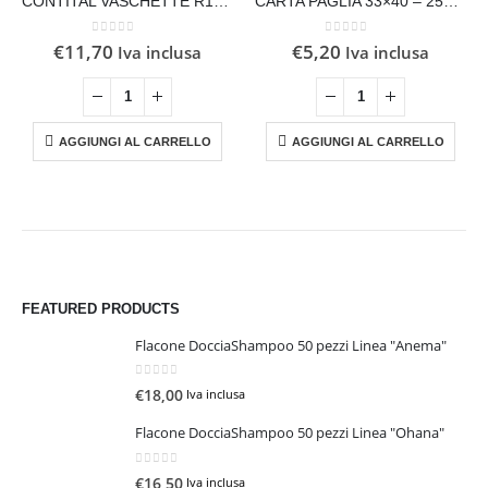
CONTITAL VASCHETTE R14L 3 PORZIONI – 100 PZ
CARTA PAGLIA 33×40 – 250 PEZZI
0
Su 5
0
Su 5
€
11,70
€
5,20
Iva inclusa
Iva inclusa
AGGIUNGI AL CARRELLO
AGGIUNGI AL CARRELLO
FEATURED PRODUCTS
Flacone DocciaShampoo 50 pezzi Linea "Anema"
0
Su 5
€
18,00
Iva inclusa
Flacone DocciaShampoo 50 pezzi Linea "Ohana"
0
Su 5
€
16,50
Iva inclusa