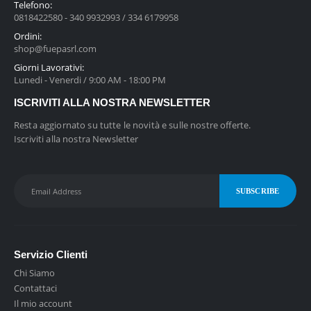
Telefono:
d
0818422580 - 340 9932993 / 334 6179958
a
Ordini:
€
shop@fuepasrl.com
0
Giorni Lavorativi:
,
Lunedi - Venerdi / 9:00 AM - 18:00 PM
9
ISCRIVITI ALLA NOSTRA NEWSLETTER
3
a
Resta aggiornato su tutte le novità e sulle nostre offerte.
€
Iscriviti alla nostra Newsletter
1
,
7
0
Servizio Clienti
Chi Siamo
Contattaci
Il mio account