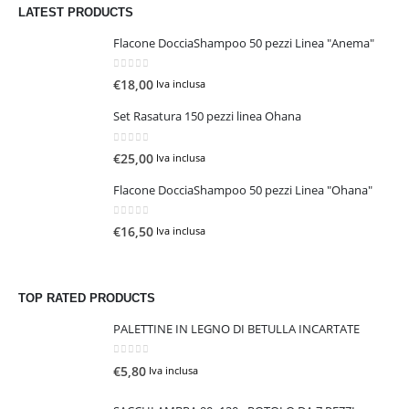
LATEST PRODUCTS
Flacone DocciaShampoo 50 pezzi Linea "Anema"
0
Su 5
€
18,00
Iva inclusa
Set Rasatura 150 pezzi linea Ohana
0
Su 5
€
25,00
Iva inclusa
Flacone DocciaShampoo 50 pezzi Linea "Ohana"
0
Su 5
€
16,50
Iva inclusa
TOP RATED PRODUCTS
PALETTINE IN LEGNO DI BETULLA INCARTATE
0
Su 5
€
5,80
Iva inclusa