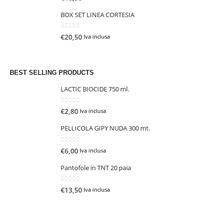
BOX SET LINEA CORTESIA
0
Su 5
€
20,50
Iva inclusa
BEST SELLING PRODUCTS
LACTIC BIOCIDE 750 ml.
0
Su 5
€
2,80
Iva inclusa
PELLICOLA GIPY NUDA 300 mt.
0
Su 5
€
6,00
Iva inclusa
Pantofole in TNT 20 paia
0
Su 5
€
13,50
Iva inclusa